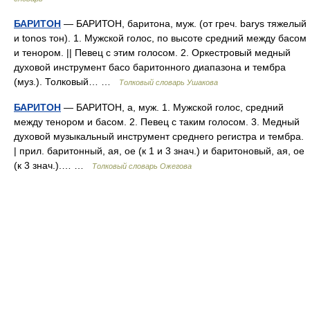
БАРИТОН
— БАРИТОН, баритона, муж. (от греч. barys тяжелый
и tonos тон). 1. Мужской голос, по высоте средний между басом
и тенором. || Певец с этим голосом. 2. Оркестровый медный
духовой инструмент басо баритонного диапазона и тембра
(муз.). Толковый… …
Толковый словарь Ушакова
БАРИТОН
— БАРИТОН, а, муж. 1. Мужской голос, средний
между тенором и басом. 2. Певец с таким голосом. 3. Медный
духовой музыкальный инструмент среднего регистра и тембра.
| прил. баритонный, ая, ое (к 1 и 3 знач.) и баритоновый, ая, ое
(к 3 знач.).… …
Толковый словарь Ожегова