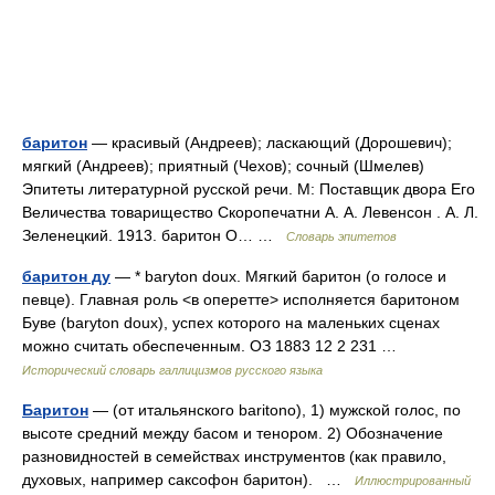
баритон
— красивый (Андреев); ласкающий (Дорошевич);
мягкий (Андреев); приятный (Чехов); сочный (Шмелев)
Эпитеты литературной русской речи. М: Поставщик двора Его
Величества товарищество Скоропечатни А. А. Левенсон . А. Л.
Зеленецкий. 1913. баритон О… …
Словарь эпитетов
баритон ду
— * baryton doux. Мягкий баритон (о голосе и
певце). Главная роль <в оперетте> исполняется баритоном
Буве (baryton doux), успех которого на маленьких сценах
можно считать обеспеченным. ОЗ 1883 12 2 231 …
Исторический словарь галлицизмов русского языка
Баритон
— (от итальянского baritono), 1) мужской голос, по
высоте средний между басом и тенором. 2) Обозначение
разновидностей в семействах инструментов (как правило,
духовых, например саксофон баритон). …
Иллюстрированный