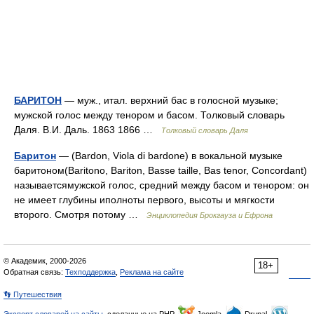
БАРИТОН
— муж., итал. верхний бас в голосной музыке;
мужской голос между тенором и басом. Толковый словарь
Даля. В.И. Даль. 1863 1866 …
Толковый словарь Даля
Баритон
— (Bardon, Viola di bardone) в вокальной музыке
баритоном(Baritono, Bariton, Basse taille, Bas tenor, Concordant)
называетсямужской голос, средний между басом и тенором: он
не имеет глубины иполноты первого, высоты и мягкости
второго. Смотря потому …
Энциклопедия Брокгауза и Ефрона
© Академик, 2000-2026
18+
Обратная связь:
Техподдержка
,
Реклама на сайте
👣 Путешествия