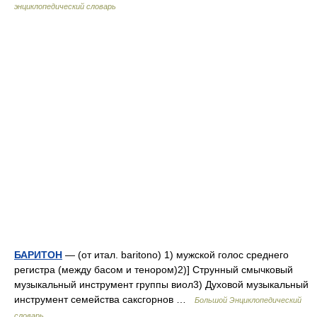
энциклопедический словарь
БАРИТОН
— (от итал. baritono) 1) мужской голос среднего
регистра (между басом и тенором)2)] Струнный смычковый
музыкальный инструмент группы виол3) Духовой музыкальный
инструмент семейства саксгорнов …
Большой Энциклопедический
словарь