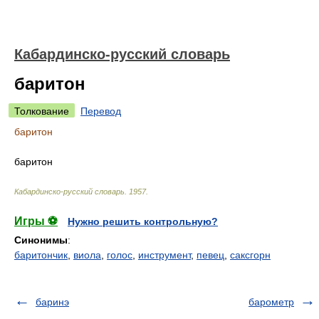
Кабардинско-русский словарь
баритон
Толкование
Перевод
баритон
баритон
Кабардинско-русский словарь
.
1957
.
Игры ⚽
Нужно решить контрольную?
Синонимы
:
баритончик
,
виола
,
голос
,
инструмент
,
певец
,
саксгорн
баринэ
барометр