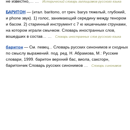
не известно,… …
Исторический словарь галлицизмов русского языка
БАРИТОН
— (итал. baritono, от греч. barys тяжелый, глубокий,
и phone звук). 1) голос, занимающий середину между тенором
и басом. 2) старинный инструмент с 7 ю кишечными струнами,
на котором играли смычком. Словарь иностранных слов,
вошедших в состав… …
Словарь иностранных слов русского языка
баритон
— См. певец... Словарь русских синонимов и сходных
по смыслу выражений. под. ред. Н. Абрамова, М.: Русские
словари, 1999. баритон верхний бас, виола, саксгорн,
баритончик Словарь русских синонимов …
Словарь синонимов